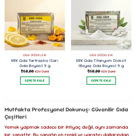
GIDA DIĞERLERI
GIDA DIĞERLERI
KRK Gıda Tartrazine (Sarı
KRK Gıda Titanyum Dioksit
Gıda Boyası) 9 g
(Beyaz Gıda Boyası) 9 g
₺
50,00
₺
50,00
KDV Dahil
KDV Dahil
SEPETE EKLE
SEPETE EKLE
Mutfakta Profesyonel Dokunuş: Güvenilir Gıda
Çeşitleri
Yemek yapmak sadece bir ihtiyaç değil, aynı zamanda
bir sanattır. Bu sanatın en renkli ve yaratıcı dallarından