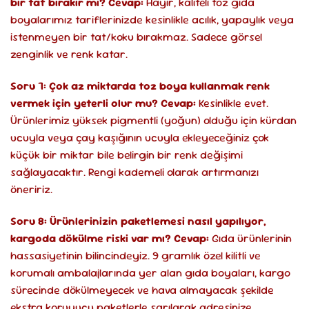
bir tat bırakır mı?
Cevap:
Hayır, kaliteli toz gıda
boyalarımız tariflerinizde kesinlikle acılık, yapaylık veya
istenmeyen bir tat/koku bırakmaz. Sadece görsel
zenginlik ve renk katar.
Soru 7: Çok az miktarda toz boya kullanmak renk
vermek için yeterli olur mu?
Cevap:
Kesinlikle evet.
Ürünlerimiz yüksek pigmentli (yoğun) olduğu için kürdan
ucuyla veya çay kaşığının ucuyla ekleyeceğiniz çok
küçük bir miktar bile belirgin bir renk değişimi
sağlayacaktır. Rengi kademeli olarak artırmanızı
öneririz.
Soru 8: Ürünlerinizin paketlemesi nasıl yapılıyor,
kargoda dökülme riski var mı?
Cevap:
Gıda ürünlerinin
hassasiyetinin bilincindeyiz. 9 gramlık özel kilitli ve
korumalı ambalajlarında yer alan gıda boyaları, kargo
sürecinde dökülmeyecek ve hava almayacak şekilde
ekstra koruyucu paketlerle sarılarak adresinize