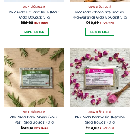
GIDA DIĞERLERI
GIDA DIĞERLERI
KRK Gıda Brillant Blue (Mavi
KRK Gıda Chocolate Brown
Gıda Boyası) 9 g
(Kahverengi Gıda Boyası) 9 g
₺
50,00
₺
50,00
KDV Dahil
KDV Dahil
SEPETE EKLE
SEPETE EKLE
GIDA DIĞERLERI
GIDA DIĞERLERI
KRK Gıda Dark Green (Koyu
KRK Gıda Karmosin (Pembe
Yeşil Gıda Boyası) 9 g
Gıda Boyası) 9 g
₺
50,00
₺
50,00
KDV Dahil
KDV Dahil