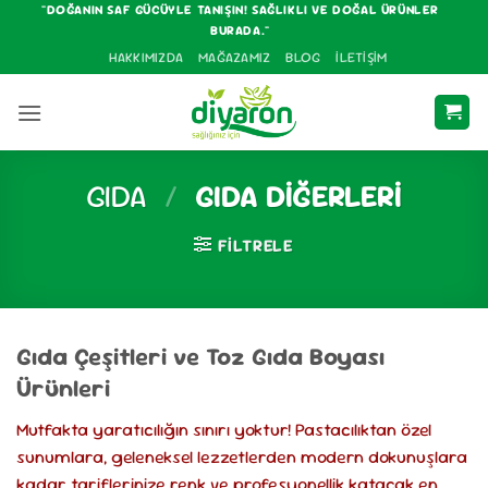
İçeriğe
"DOĞANIN SAF GÜCÜYLE TANIŞIN! SAĞLIKLI VE DOĞAL ÜRÜNLER
BURADA."
atla
HAKKIMIZDA
MAĞAZAMIZ
BLOG
İLETIŞIM
GIDA
/
GIDA DIĞERLERI
FILTRELE
Gıda Çeşitleri ve Toz Gıda Boyası
Ürünleri
Mutfakta yaratıcılığın sınırı yoktur! Pastacılıktan özel
sunumlara, geleneksel lezzetlerden modern dokunuşlara
kadar tariflerinize renk ve profesyonellik katacak en