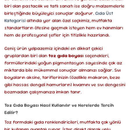
biri olan pastacılık ve tatlı sanatı ise doğru malzemelerle
birleştiğinde büyüleyici sonuçlar doğurur.
Gıda Üst
Kategorisi
altında yer alan özel seçkimiz, mutfakta
standartların ötesine geçmek isteyen hem ev hanımları
hem de profesyonel şefler için titizlikle hazırlandı.
Geniş ürün yelpazemiz içindeki en dikkat çekici
gruplardan biri olan
toz gıda boyası
seçenekleri,
formüllerindeki yoğun pigmentasyon sayesinde çok az
miktarda bile mükemmel sonuçlar almanızı sağlar. Sıvı
boyaların aksine, tariflerinizin (özellikle makaron, beze
gibi hassas dengeli hamurların) kıvamını ve sıvı dengesini
bozmadan çalışmanıza imkan tanır.
Toz Gıda Boyası Nasıl Kullanılır ve Nerelerde Tercih
Edilir?
Toz formdaki gıda renklendiricileri, mutfakta çok yönlü
bir kullanım avantajı sunar. İster direkt olarak unlu