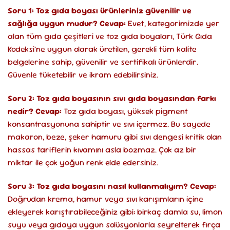
Soru 1: Toz gıda boyası ürünleriniz güvenilir ve
sağlığa uygun mudur?
Cevap:
Evet, kategorimizde yer
alan tüm gıda çeşitleri ve toz gıda boyaları, Türk Gıda
Kodeksi’ne uygun olarak üretilen, gerekli tüm kalite
belgelerine sahip, güvenilir ve sertifikalı ürünlerdir.
Güvenle tüketebilir ve ikram edebilirsiniz.
Soru 2: Toz gıda boyasının sıvı gıda boyasından farkı
nedir?
Cevap:
Toz gıda boyası, yüksek pigment
konsantrasyonuna sahiptir ve sıvı içermez. Bu sayede
makaron, beze, şeker hamuru gibi sıvı dengesi kritik olan
hassas tariflerin kıvamını asla bozmaz. Çok az bir
miktar ile çok yoğun renk elde edersiniz.
Soru 3: Toz gıda boyasını nasıl kullanmalıyım?
Cevap:
Doğrudan krema, hamur veya sıvı karışımların içine
ekleyerek karıştırabileceğiniz gibi; birkaç damla su, limon
suyu veya gıdaya uygun solüsyonlarla seyrelterek fırça