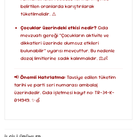
belirtilen oranlarda karıştırılarak
tüketilmelidir. ⚠️
Çocuklar üzerindeki etkisi nedir?
Gıda
mevzuatı gereği “Çocukların aktivite ve
dikkatleri üzerinde olumsuz etkileri
bulunabilir” uyarısı mevcuttur. Bu nedenle
dozaj limitlerine sadık kalınmalıdır. ⚖️👶
📢
Önemli Hatırlatma:
Tavsiye edilen tüketim
tarihi ve parti seri numarası ambalaj
üzerindedir. Gıda işletmesi kayıt no: TR-34-K-
014949. ✨🍏
İLGILI ÜRÜNLER