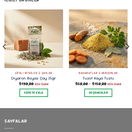
ŞIFALI BITKILER & ÇAYLAR
BAHARATLAR & KARIŞIMLAR
Diyaron Beyaz Çay 35gr
Tuzot Kaya Tuzlu
Fiyat
₺
190,00
₺
50,00
–
₺
150,00
KDV Dahil
KDV Dahil
aralığı:
₺50,00
SEPETE EKLE
SEÇENEKLER
-
₺150,00
Bu
ürünün
birden
fazla
SAYFALAR
varyasyonu
var.