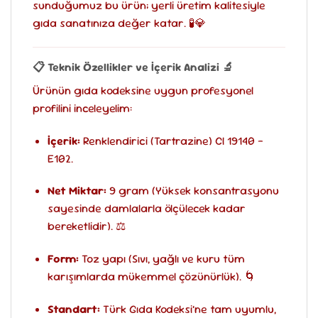
sunduğumuz bu ürün; yerli üretim kalitesiyle
gıda sanatınıza değer katar. 🧪💎
📋 Teknik Özellikler ve İçerik Analizi 🔬
Ürünün gıda kodeksine uygun profesyonel
profilini inceleyelim:
İçerik:
Renklendirici (Tartrazine) CI 19140 –
E102.
Net Miktar:
9 gram (Yüksek konsantrasyonu
sayesinde damlalarla ölçülecek kadar
bereketlidir). ⚖️
Form:
Toz yapı (Sıvı, yağlı ve kuru tüm
karışımlarda mükemmel çözünürlük). 🌀
Standart:
Türk Gıda Kodeksi’ne tam uyumlu,