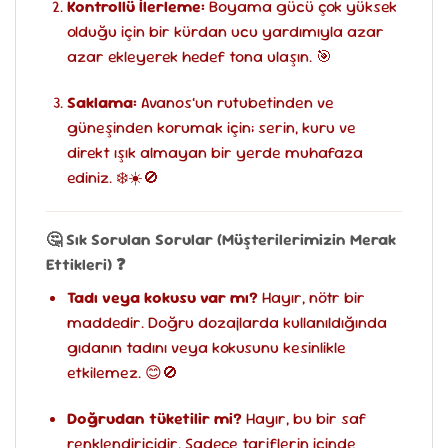
Kontrollü İlerleme:
Boyama gücü çok yüksek
olduğu için bir kürdan ucu yardımıyla azar
azar ekleyerek hedef tona ulaşın. 🎯
Saklama:
Avanos’un rutubetinden ve
güneşinden korumak için; serin, kuru ve
direkt ışık almayan bir yerde muhafaza
ediniz. ❄️☀️🚫
🤔 Sık Sorulan Sorular (Müşterilerimizin Merak
Ettikleri) ❓
Tadı veya kokusu var mı?
Hayır, nötr bir
maddedir. Doğru dozajlarda kullanıldığında
gıdanın tadını veya kokusunu kesinlikle
etkilemez. 😊🚫
Doğrudan tüketilir mi?
Hayır, bu bir saf
renklendiricidir. Sadece tariflerin içinde