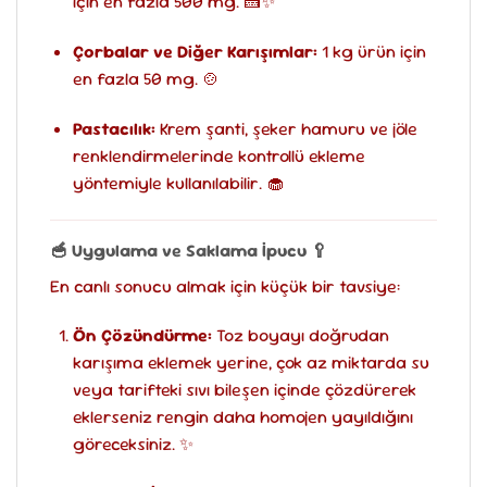
için en fazla 500 mg. 🍰✨
Çorbalar ve Diğer Karışımlar:
1 kg ürün için
en fazla 50 mg. 🍲
Pastacılık:
Krem şanti, şeker hamuru ve jöle
renklendirmelerinde kontrollü ekleme
yöntemiyle kullanılabilir. 🧁
🥣 Uygulama ve Saklama İpucu 🥄
En canlı sonucu almak için küçük bir tavsiye:
Ön Çözündürme:
Toz boyayı doğrudan
karışıma eklemek yerine, çok az miktarda su
veya tarifteki sıvı bileşen içinde çözdürerek
eklerseniz rengin daha homojen yayıldığını
göreceksiniz. ✨