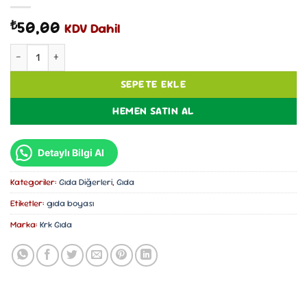
50,00
₺
KDV Dahil
KRK Gıda Tartrazine (Sarı Gıda Boyası) 9 g adet
SEPETE EKLE
HEMEN SATIN AL
Detaylı Bilgi Al
Kategoriler:
Gıda Diğerleri
,
Gıda
Etiketler:
gıda boyası
Marka:
Krk Gıda