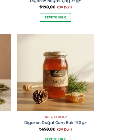
Diyaron Beyaz Çay 35gr
₺
190,00
KDV Dahil
SEPETE EKLE
BAL & PEKMEZ
Diyaron Doğal Çam Balı 450gr
₺
650,00
KDV Dahil
SEPETE EKLE