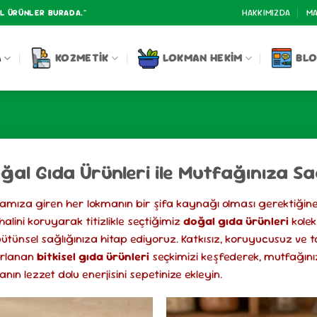
HAKKIMIZDA
MA
AL ÜRÜNLER BURADA."
A
KOZMETIK
LOKMAN HEKIM
BL
ğal Gıda Ürünleri ile Mutfağınıza Sa
amıza giren her lokmanın bir şifa kaynağı olması gerektiğine
halini koruyarak titizlikle seçtiğimiz
doğal gıda ürünleri
kole
ütünsel sağlığınıza hitap ediyoruz. Katkısız, koruyucusuz v
ırlanan
bitkisel gıda ürünleri
seçkimizi keşfederek, mutfağını
nın lezzet dolu enerjisini sepetinize ekleyin.