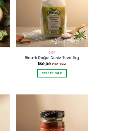
var.
Seçenekler
ürün
sayfasından
seçilebilir
GIDA
Binatlı Doğal Deniz Tuzu 1kg
₺
50,00
KDV Dahil
SEPETE EKLE