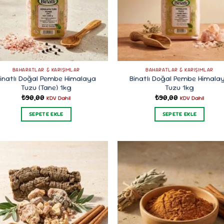
sayfasından
seçilebilir
BAHARATLAR & KARIŞIMLAR
BAHARATLAR & KARIŞIMLAR
inatlı Doğal Pembe Himalaya
Binatlı Doğal Pembe Himala
Tuzu (Tane) 1kg
Tuzu 1kg
₺
90,00
₺
90,00
KDV Dahil
KDV Dahil
SEPETE EKLE
SEPETE EKLE