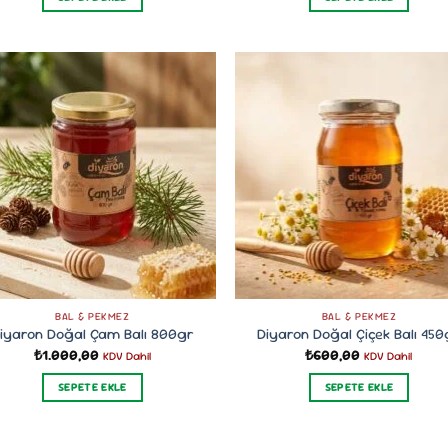
BAL & PEKMEZ
BAL & PEKMEZ
iyaron Doğal Çam Balı 800gr
Diyaron Doğal Çiçek Balı 450
₺
1.000,00
₺
600,00
KDV Dahil
KDV Dahil
SEPETE EKLE
SEPETE EKLE