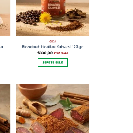
GIDA
ya
Binnebat Hindiba Kahvesi 120gr
₺
330,00
KDV Dahil
SEPETE EKLE