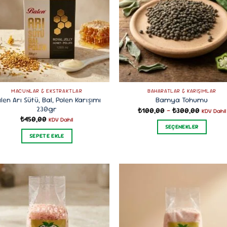
var.
var.
Seçenekler
Seçenekler
ürün
ürün
sayfasından
sayfasından
seçilebilir
seçilebilir
MACUNLAR & EKSTRAKTLAR
BAHARATLAR & KARIŞIMLAR
len Arı Sütü, Bal, Polen Karışımı
Bamya Tohumu
230gr
Fiyat
₺
100,00
–
₺
300,00
KDV Dahil
aralığı:
₺
450,00
KDV Dahil
₺100,00
SEÇENEKLER
-
SEPETE EKLE
₺300,00
Bu
ürünün
birden
fazla
varyasyonu
var.
Seçenekler
ürün