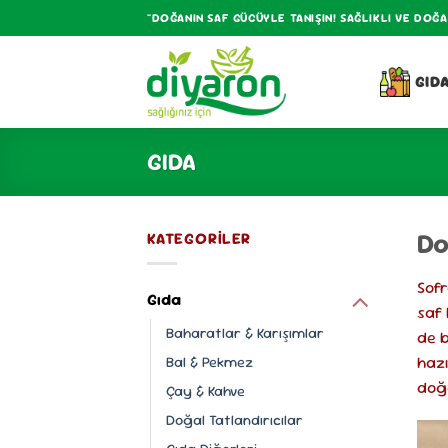
İçeriğe
"DOĞANIN SAF GÜCÜYLE TANIŞIN! SAĞLIKLI VE DOĞ
atla
GID
GIDA
Do
KATEGORILER
Sofr
Gıda
saf 
Baharatlar & Karışımlar
de b
haz
Bal & Pekmez
doğa
Çay & Kahve
Doğal Tatlandırıcılar