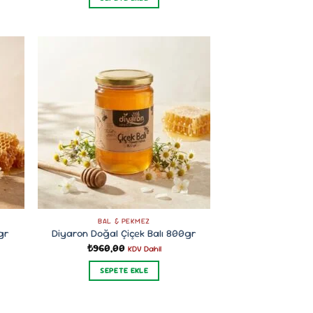
BAL & PEKMEZ
gr
Diyaron Doğal Çiçek Balı 800gr
₺
960,00
KDV Dahil
SEPETE EKLE