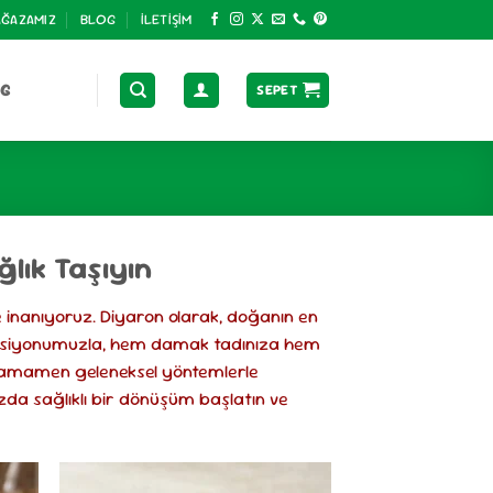
ĞAZAMIZ
BLOG
İLETIŞIM
OG
SEPET
ğlık Taşıyın
 inanıyoruz. Diyaron olarak, doğanın en
ksiyonumuzla, hem damak tadınıza hem
e tamamen geleneksel yöntemlerle
zda sağlıklı bir dönüşüm başlatın ve