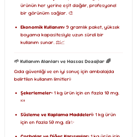
ürünün her yerine eşit dağılır, profesyonel
bir görünüm sağlar. 🎨
Ekonomik Kullanım:
9 gramlık paket, yüksek
boyama kapasitesiyle uzun süreli bir
kullanım sunar. ⚖️📈
🌱 Kullanım Alanları ve Hassas Dozajlar 🌈
Gıda güvenliği ve en iyi sonuç için ambalajda
belirtilen kullanım limitleri:
Şekerlemeler:
1 kg ürün için en fazla 10 mg.
🍬
Süsleme ve Kaplama Maddeleri:
1 kg ürün
için en fazla 50 mg. 🍰✨
Çorbalar ve Diğer Karışımlar:
1 kg ürün için