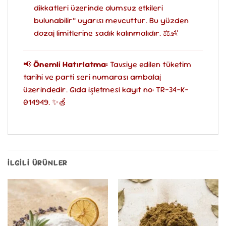
dikkatleri üzerinde olumsuz etkileri
bulunabilir” uyarısı mevcuttur. Bu yüzden
dozaj limitlerine sadık kalınmalıdır. ⚖️👶
📢
Önemli Hatırlatma:
Tavsiye edilen tüketim
tarihi ve parti seri numarası ambalaj
üzerindedir. Gıda işletmesi kayıt no: TR-34-K-
014949. ✨🍏
İLGILI ÜRÜNLER