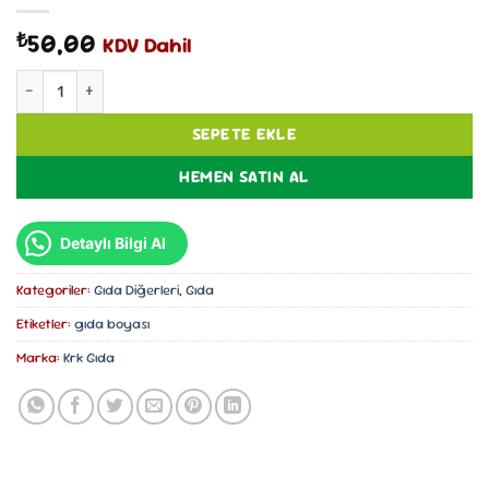
50,00
₺
KDV Dahil
KRK Gıda Ponceau 4R (Kırmızı Gıda Boyası) 9 g adet
SEPETE EKLE
HEMEN SATIN AL
Detaylı Bilgi Al
Kategoriler:
Gıda Diğerleri
,
Gıda
Etiketler:
gıda boyası
Marka:
Krk Gıda