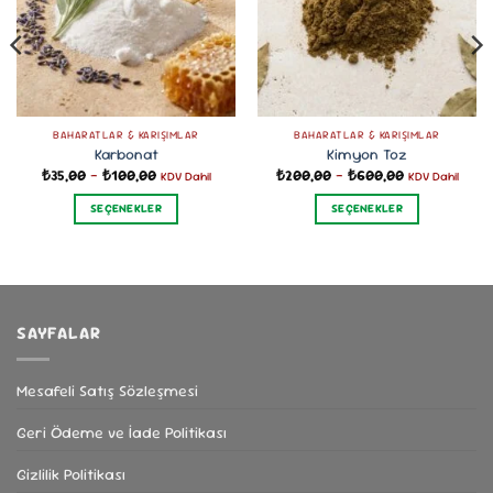
BAHARATLAR & KARIŞIMLAR
BAHARATLAR & KARIŞIMLAR
Karbonat
Kimyon Toz
Fiyat
Fiyat
₺
35,00
–
₺
100,00
₺
200,00
–
₺
600,00
KDV Dahil
KDV Dahil
aralığı:
aralığı:
₺35,00
₺200,00
SEÇENEKLER
SEÇENEKLER
-
-
₺100,00
₺600,00
Bu
Bu
ürünün
ürünün
birden
birden
fazla
fazla
varyasyonu
varyasyonu
SAYFALAR
var.
var.
Seçenekler
Seçenekler
Mesafeli Satış Sözleşmesi
ürün
ürün
sayfasından
sayfasından
Geri Ödeme ve İade Politikası
seçilebilir
seçilebilir
Gizlilik Politikası