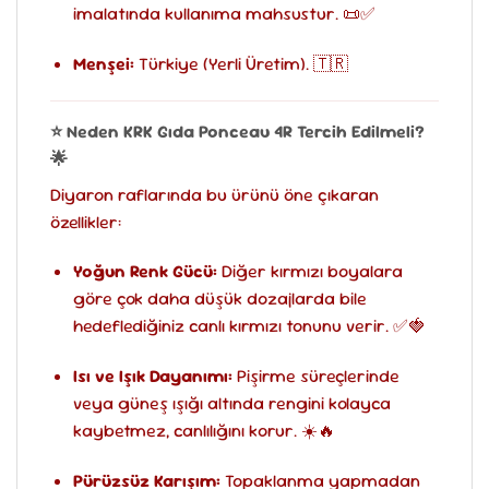
imalatında kullanıma mahsustur. 📜✅
Menşei:
Türkiye (Yerli Üretim). 🇹🇷
⭐ Neden KRK Gıda Ponceau 4R Tercih Edilmeli?
🌟
Diyaron raflarında bu ürünü öne çıkaran
özellikler:
Yoğun Renk Gücü:
Diğer kırmızı boyalara
göre çok daha düşük dozajlarda bile
hedeflediğiniz canlı kırmızı tonunu verir. ✅🍓
Isı ve Işık Dayanımı:
Pişirme süreçlerinde
veya güneş ışığı altında rengini kolayca
kaybetmez, canlılığını korur. ☀️🔥
Pürüzsüz Karışım:
Topaklanma yapmadan