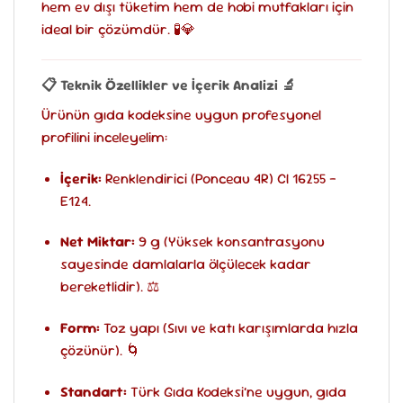
hem ev dışı tüketim hem de hobi mutfakları için
ideal bir çözümdür. 🧪💎
📋 Teknik Özellikler ve İçerik Analizi 🔬
Ürünün gıda kodeksine uygun profesyonel
profilini inceleyelim:
İçerik:
Renklendirici (Ponceau 4R) CI 16255 –
E124.
Net Miktar:
9 g (Yüksek konsantrasyonu
sayesinde damlalarla ölçülecek kadar
bereketlidir). ⚖️
Form:
Toz yapı (Sıvı ve katı karışımlarda hızla
çözünür). 🌀
Standart:
Türk Gıda Kodeksi’ne uygun, gıda