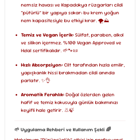
nemsiz havası ve Kapadokya rüzgarları cildi
“pütürlü” bir yapıya sokar; bu krem yoğun
nem kapasitesiyle bu etkiyi kırar. 🌪️⛰️
Temiz ve Vegan İçerik:
Sülfat, paraben, alkol
ve silikon içermez. %100 Vegan Approved ve
Helal sertifikalıdır. 🌱🐾📜
Hızlı Absorpsiyon:
Cilt tarafından hızla emilir,
yapışkanlık hissi bırakmadan cildi anında
parlatır. ✨👌
Aromatik Ferahlık:
Doğal özlerden gelen
hafif ve temiz kokusuyla günlük bakımınızı
keyifli hale getirir. 👃🍃
🌱 Uygulama Rehberi ve Kullanım Şekli 🌈
Maksimum “Pürüzsüzlük” etkisi için profesyonel