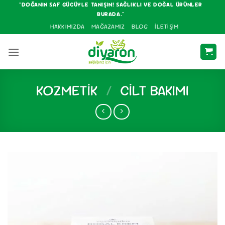
İçeriğe
"DOĞANIN SAF GÜCÜYLE TANIŞIN! SAĞLIKLI VE DOĞAL ÜRÜNLER
BURADA."
atla
HAKKIMIZDA
MAĞAZAMIZ
BLOG
İLETIŞIM
KOZMETIK
/
CILT BAKIMI