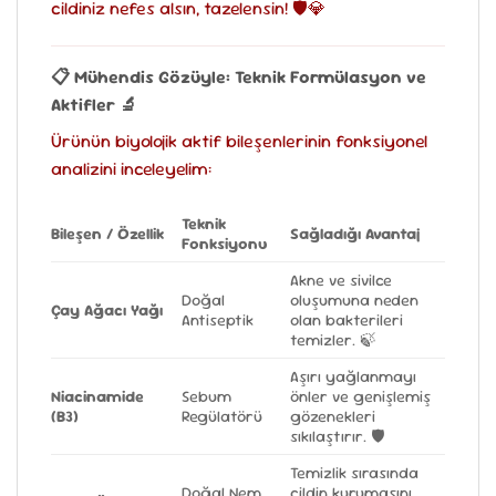
cildiniz nefes alsın, tazelensin! 🛡️💎
📋 Mühendis Gözüyle: Teknik Formülasyon ve
Aktifler 🔬
Ürünün biyolojik aktif bileşenlerinin fonksiyonel
analizini inceleyelim:
Teknik
Bileşen / Özellik
Sağladığı Avantaj
Fonksiyonu
Akne ve sivilce
Doğal
oluşumuna neden
Çay Ağacı Yağı
Antiseptik
olan bakterileri
temizler. 🍃
Aşırı yağlanmayı
Niacinamide
Sebum
önler ve genişlemiş
(B3)
Regülatörü
gözenekleri
sıkılaştırır. 🛡️
Temizlik sırasında
Doğal Nem
cildin kurumasını