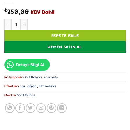
250,00
₺
KDV Dahil
Softto Plus Çay Ağacı Özlü Yüz Temizleme Köpüğü 150ml adet
SEPETE EKLE
HEMEN SATIN AL
Detaylı Bilgi Al
Kategoriler:
Cilt Bakımı
,
Kozmetik
Etiketler:
çay ağacı
,
cilt bakımı
Marka:
Softto Plus