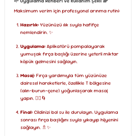
🌱 Uygulama Rehberi ve Kullanım Şekli 🌈
Maksimum verim için profesyonel arınma rutini:
Hazırlık:
Yüzünüzü ılık suyla hafifçe
nemlendirin. ✨
Uygulama:
Aplikatörü pompalayarak
yumuşak fırça başlığı üzerine yeterli miktar
köpük gelmesini sağlayın.
Masaj:
Fırça yardımıyla tüm yüzünüze
dairesel hareketlerle, özellikle T bölgesine
(alın-burun-çene) yoğunlaşarak masaj
yapın. 💆‍♀️🌀
Final:
Cildinizi bol su ile durulayın. Uygulama
sonrası fırça başlığını suyla yıkayıp hijyenini
sağlayın. 🚿✨