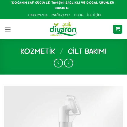
İçeriğe
"DOĞANIN SAF GÜCÜYLE TANIŞIN! SAĞLIKLI VE DOĞAL ÜRÜNLER
BURADA."
atla
HAKKIMIZDA
MAĞAZAMIZ
BLOG
İLETIŞIM
KOZMETIK
/
CILT BAKIMI