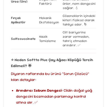
Urea (Üre)
Faktörü
önler, nem dengesini
sağlar. 💧
Gözeneklerin içindeki
Fırçalı
Mekanik
kirleri fiziksel olarak
Aplikatör
Eksfoliasyon
tahliye eder. 🌀
Cilt bariyerine
Nazik
zarar vermeden,
Sulfosuccinate
Temizleme
tahriş etmeden
arındırır. ✅
⭐ Neden Softto Plus Çay Ağacı Köpüğü Tercih
Edilmeli? 🌟
Diyaron raflarında bu ürünü “Sorun Çözücü”
kılan detaylar:
Arındırıcı Sebum Dengesi:
Cildin doğal yağ
dengesini bozmadan parlamayı kontrol
altına alır. ✅