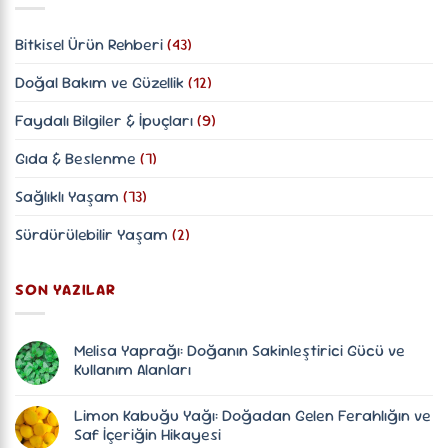
Bitkisel Ürün Rehberi
(43)
Doğal Bakım ve Güzellik
(12)
Faydalı Bilgiler & İpuçları
(9)
Gıda & Beslenme
(7)
Sağlıklı Yaşam
(73)
Sürdürülebilir Yaşam
(2)
SON YAZILAR
Melisa Yaprağı: Doğanın Sakinleştirici Gücü ve
Kullanım Alanları
Yorum
yok
Limon Kabuğu Yağı: Doğadan Gelen Ferahlığın ve
Melisa
Yaprağı:
Saf İçeriğin Hikayesi
Doğanın