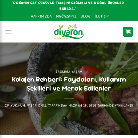
İçeriğe
"DOĞANIN SAF GÜCÜYLE TANIŞIN! SAĞLIKLI VE DOĞAL ÜRÜNLER
BURADA."
atla
HAKKIMIZDA
MAĞAZAMIZ
BLOG
İLETIŞIM
SAĞLIKLI YAŞAM
Kolajen Rehberi: Faydaları, Kullanım
Şekilleri ve Merak Edilenler
ZIR.YÜK.MÜH. YAŞAR ÖNAL
TARAFINDAN
HAZIRAN 25, 2026
TARIHINDE YAYINLANDI