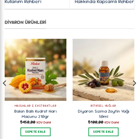
Kullanım Rehberi
Hakkında Kapsamlı Rehber
DIYARON ÜRÜNLERI
MACUNLAR & EKSTRAKTLAR
BITKISEL YAĞLAR
Balen Ballı Kudret Narı
Diyaron Sızma Zeytin Yağı
Macunu 210gr
50ml
₺
450,00
₺
100,00
KDV Dahil
KDV Dahil
SEPETE EKLE
SEPETE EKLE