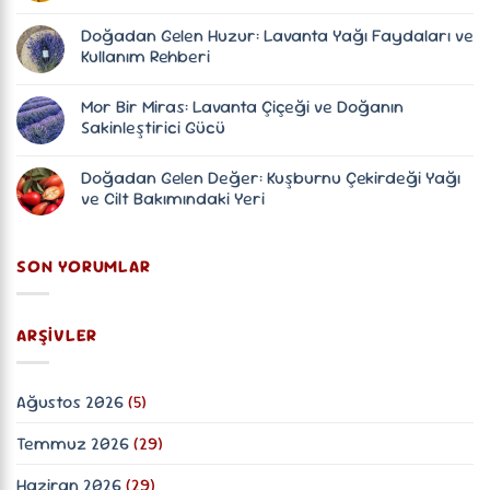
Sakinleştirici
Yorum
Gücü
yok
Doğadan Gelen Huzur: Lavanta Yağı Faydaları ve
ve
Limon
Kullanım
Kabuğu
Kullanım Rehberi
Alanları
Yağı:
Doğadan
Yorum
Gelen
yok
Mor Bir Miras: Lavanta Çiçeği ve Doğanın
Ferahlığın
Doğadan
ve
Gelen
Sakinleştirici Gücü
Saf
Huzur:
İçeriğin
Lavanta
Yorum
Hikayesi
Yağı
yok
Doğadan Gelen Değer: Kuşburnu Çekirdeği Yağı
Faydaları
Mor
ve
Bir
ve Cilt Bakımındaki Yeri
Kullanım
Miras:
Rehberi
Lavanta
Yorum
Çiçeği
yok
ve
Doğadan
SON YORUMLAR
Doğanın
Gelen
Sakinleştirici
Değer:
Gücü
Kuşburnu
Çekirdeği
Yağı
ARŞIVLER
ve
Cilt
Bakımındaki
Yeri
Ağustos 2026
(5)
Temmuz 2026
(29)
Haziran 2026
(29)