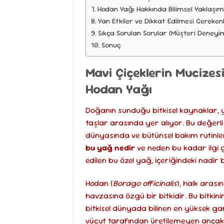
Hodan Yağı Hakkında Bilimsel Yaklaşım
Yan Etkiler ve Dikkat Edilmesi Gereken
Sıkça Sorulan Sorular (Müşteri Deneyim
Sonuç
Mavi Çiçeklerin Mucizes
Hodan Yağı
Doğanın sunduğu bitkisel kaynaklar, yü
taşlar arasında yer alıyor. Bu değerl
dünyasında ve bütünsel bakım rutinler
bu yağ nedir
ve neden bu kadar ilgi g
edilen bu özel yağ, içeriğindeki nadir b
Hodan (
Borago officinalis
), halk arası
havzasına özgü bir bitkidir. Bu bitki
bitkisel dünyada bilinen en yüksek gam
vücut tarafından üretilemeyen ancak 