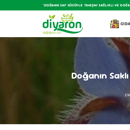
İçeriğe
"DOĞANIN SAF GÜCÜYLE TANIŞIN! SAĞLIKLI VE DOĞ
atla
GID
Doğanın Saklı 
ZI