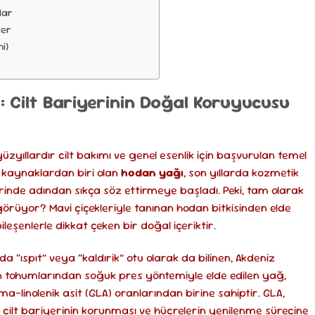
lar
ler
i)
i: Cilt Bariyerinin Doğal Koruyucusu
zyıllardır cilt bakımı ve genel esenlik için başvurulan temel
i kaynaklardan biri olan
hodan yağı
, son yıllarda kozmetik
inde adından sıkça söz ettirmeye başladı. Peki, tam olarak
örüyor? Mavi çiçekleriyle tanınan hodan bitkisinden elde
ileşenlerle dikkat çeken bir doğal içeriktir.
nda “ıspıt” veya “kaldırik” otu olarak da bilinen, Akdeniz
nin tohumlarından soğuk pres yöntemiyle elde edilen yağ,
a-linolenik asit (GLA) oranlarından birine sahiptir. GLA,
cilt bariyerinin korunması ve hücrelerin yenilenme sürecine