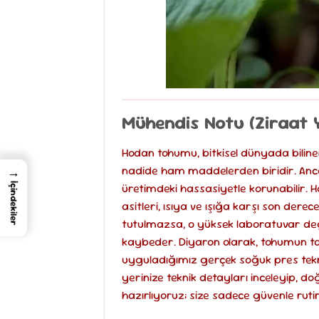
Mühendis Notu (Ziraat 
Hodan tohumu, bitkisel dünyada biline
nadide ham maddelerden biridir. Ancak
→
üretimdeki hassasiyetle korunabilir
İçindekiler
asitleri, ısıya ve ışığa karşı son derec
tutulmazsa, o yüksek laboratuvar değe
kaybeder. Diyaron olarak, tohumun t
uyguladığımız gerçek soğuk pres tekni
yerinize teknik detayları inceleyip,
hazırlıyoruz; size sadece güvenle rutin