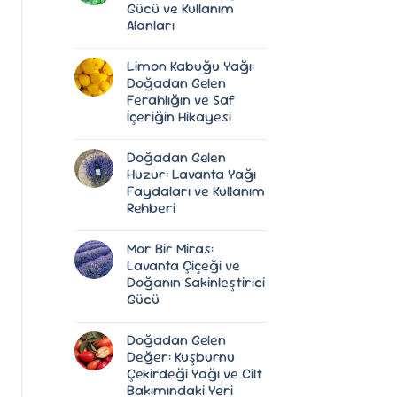
Gücü ve Kullanım
Alanları
Yorum
yok
Limon Kabuğu Yağı:
Melisa
Yaprağı:
Doğadan Gelen
Doğanın
Ferahlığın ve Saf
Sakinleştirici
Gücü
İçeriğin Hikayesi
ve
Kullanım
Yorum
Alanları
yok
Doğadan Gelen
Limon
Kabuğu
Huzur: Lavanta Yağı
Yağı:
Faydaları ve Kullanım
Doğadan
Gelen
Rehberi
Ferahlığın
ve
Yorum
Saf
yok
Mor Bir Miras:
Doğadan
İçeriğin
Gelen
Hikayesi
Lavanta Çiçeği ve
Huzur:
Doğanın Sakinleştirici
Lavanta
Yağı
Gücü
Faydaları
ve
Yorum
Kullanım
yok
Doğadan Gelen
Mor
Rehberi
Bir
Değer: Kuşburnu
Miras:
Çekirdeği Yağı ve Cilt
Lavanta
Çiçeği
Bakımındaki Yeri