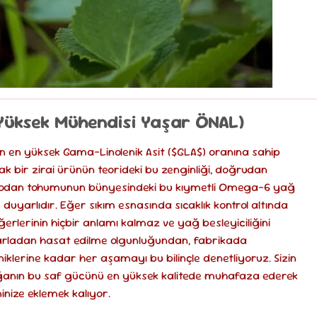
Yüksek Mühendisi Yaşar ÖNAL)
n en yüksek Gama-Linolenik Asit ($GLA$) oranına sahip
 bir zirai ürünün teorideki bu zenginliği, doğrudan
. Hodan tohumunun bünyesindeki bu kıymetli Omega-6 yağ
e duyarlıdır. Eğer sıkım esnasında sıcaklık kontrol altında
rlerinin hiçbir anlamı kalmaz ve yağ besleyiciliğini
arladan hasat edilme olgunluğundan, fabrikada
klerine kadar her aşamayı bu bilinçle denetliyoruz. Sizin
 doğanın bu saf gücünü en yüksek kalitede muhafaza ederek
inize eklemek kalıyor.