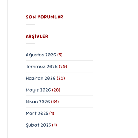
ve
Doğanın
Yorum
Sakinleştirici
yok
Doğadan
Gücü
SON YORUMLAR
Gelen
Değer:
Kuşburnu
Çekirdeği
Yağı
ARŞIVLER
ve
Cilt
Bakımındaki
Yeri
Ağustos 2026
(5)
Temmuz 2026
(29)
Haziran 2026
(29)
Mayıs 2026
(28)
Nisan 2026
(34)
Mart 2025
(1)
Şubat 2025
(1)