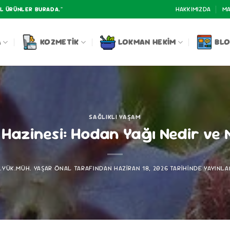
HAKKIMIZDA
MA
AL ÜRÜNLER BURADA."
A
KOZMETIK
LOKMAN HEKIM
BL
SAĞLIKLI YAŞAM
Hazinesi: Hodan Yağı Nedir ve Na
R.YÜK.MÜH. YAŞAR ÖNAL
TARAFINDAN
HAZIRAN 18, 2026
TARIHINDE YAYINLA