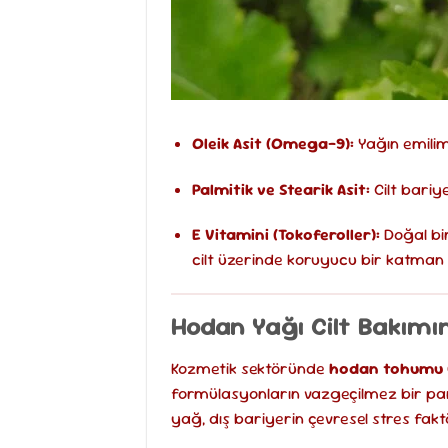
Oleik Asit (Omega-9):
Yağın emilimi
Palmitik ve Stearik Asit:
Cilt bariy
E Vitamini (Tokoferoller):
Doğal bir
cilt üzerinde koruyucu bir katman 
Hodan Yağı Cilt Bakımın
Kozmetik sektöründe
hodan tohumu 
formülasyonların vazgeçilmez bir par
yağ, dış bariyerin çevresel stres fakt