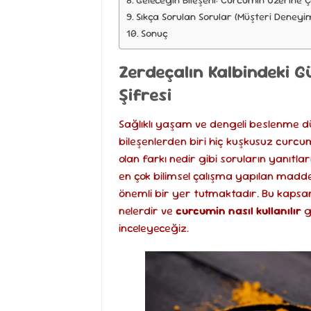
Geleceğin Bileşeni: Curcumin Üzerine 
Sıkça Sorulan Sorular (Müşteri Deneyim
Sonuç
Zerdeçalın Kalbindeki G
Şifresi
Sağlıklı yaşam ve dengeli beslenme 
bileşenlerden biri hiç kuşkusuz curcumi
olan farkı nedir gibi soruların yanıtl
en çok bilimsel çalışma yapılan madde
önemli bir yer tutmaktadır. Bu kapsa
nelerdir ve
curcumin nasıl kullanılır
g
inceleyeceğiz.