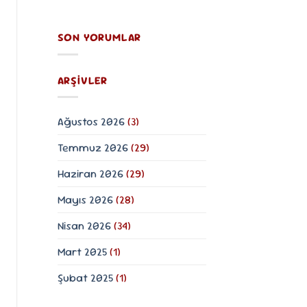
ve
Geleneksel
Yorum
Kullanım
yok
Doğanın
Rehberi
SON YORUMLAR
Saklı
Hazinesi:
Kiraz
Sapı
Faydaları
ARŞIVLER
ve
Kullanım
Rehberi
Ağustos 2026
(3)
Temmuz 2026
(29)
Haziran 2026
(29)
Mayıs 2026
(28)
Nisan 2026
(34)
Mart 2025
(1)
Şubat 2025
(1)