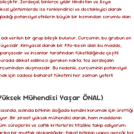
ileşiktir. Zerdeçal, binlerce yıldır Hindistan ve Asya
sel yöntemlerde ise renklendirici ve destekleyici olarak
ladığı potansiyel etkilerin büyük bir kısmından sorumlu olan
 adı verilen bir grup bileşik bulunur. Curcumin, bu grubun en
an üyesidir. Kimyasal olarak bir fito-besin olan bu madde,
arçasıdır ve insanlar tarafından tüketildiğinde çeşitli
 burada dikkat edilmesi gereken nokta, toz zerdeçalın
 curcuminden oluşmasıdır. Bu nedenle, curcuminin potansiyel
ak için sadece baharat tüketimi her zaman yeterli
Yüksek Mühendisi Yaşar ÖNAL)
rkasında, aslında bitkinin doğada kendini korumak için ürettiği
tıyor. Bir ziraat yüksek mühendisi olarak, ham maddenin
üreçlerini ve saflık kriterlerini titizlikle takip ediyorum.
ika bir mutfak alışkanlığıdır; fakat bitkinin yapısı gereği toz