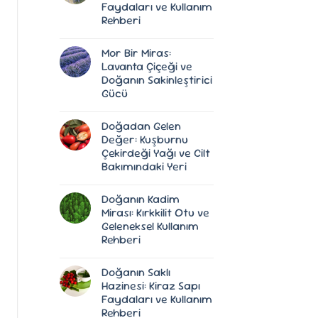
Faydaları ve Kullanım
Rehberi
Yorum
yok
Mor Bir Miras:
Doğadan
Gelen
Lavanta Çiçeği ve
Huzur:
Doğanın Sakinleştirici
Lavanta
Yağı
Gücü
Faydaları
ve
Yorum
Kullanım
yok
Doğadan Gelen
Mor
Rehberi
Bir
Değer: Kuşburnu
Miras:
Çekirdeği Yağı ve Cilt
Lavanta
Çiçeği
Bakımındaki Yeri
ve
Doğanın
Yorum
Sakinleştirici
yok
Doğanın Kadim
Doğadan
Gücü
Gelen
Mirası: Kırkkilit Otu ve
Değer:
Geleneksel Kullanım
Kuşburnu
Çekirdeği
Rehberi
Yağı
ve
Yorum
Cilt
yok
Doğanın Saklı
Doğanın
Bakımındaki
Kadim
Yeri
Hazinesi: Kiraz Sapı
Mirası:
Faydaları ve Kullanım
Kırkkilit
Otu
Rehberi