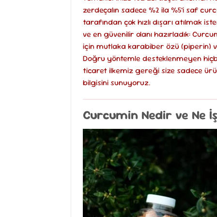
zerdeçalın sadece %2 ila %5’i saf cur
tarafından çok hızlı dışarı atılmak iste
ve en güvenilir olanı hazırladık: Curc
için mutlaka karabiber özü (piperin) v
Doğru yöntemle desteklenmeyen hiçb
ticaret ilkemiz gereği size sadece ür
bilgisini sunuyoruz.
Curcumin Nedir ve Ne İ