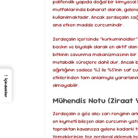
polifenolik yapıda doğal bir kimyasal b
mutfaklarında baharat olarak, gelenek
kullanılmaktadır. Ancak zerdeçalın sağ
ana etken madde curcumindir.
Zerdeçalın içerisinde “kurkuminoidler”
baskın ve biyolojik olarak en aktif ol
bitkinin savunma mekanizmasının bir p
metabolik süreçlere dahil olur. Ancak
ağırlığının sadece %2 ile %5’inin saf
→
etkilerinden tam anlamıyla yararlanm
İçindekiler
olmayabilir.
Mühendis Notu (Ziraat 
Zerdeçalın o göz alıcı sarı renginin a
en kıymetli bileşen olan curcumin ya
topraktan kavanoza gelene kadarki tüm s
Yemeklerinize toz zerdeçal eklemek har