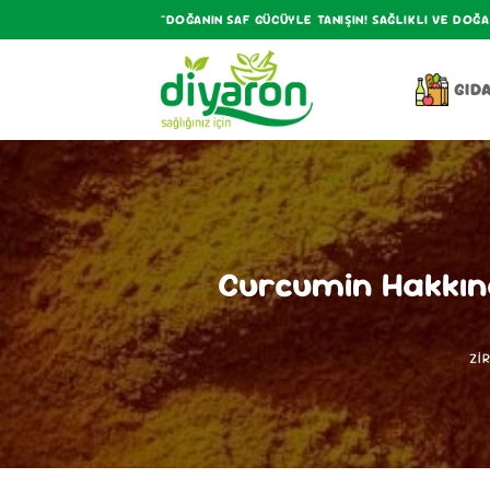
İçeriğe
"DOĞANIN SAF GÜCÜYLE TANIŞIN! SAĞLIKLI VE DOĞ
atla
GID
Curcumin Hakkında
ZI