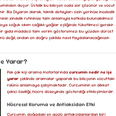
cuminden oluşur. Üstelik bu bileşen suda zor çözünür ve vücut
nir. Biz Diyaron olarak, teknik detayları sizin yerinize inceledik
uminin zindelik rutininize tam anlamıyla katkıda bulunabilmesi
eya soğuk sıkım sağlıklı yağlar eşliğinde tüketilmesi gerekir.
ir gıda maddesi tam verim gösteremez; bu yüzden dürüst
ünü değil, ondan en doğru şekilde nasıl faydalanacağınızın
şe Yarar?
Pek çok kişi arama motorlarında
curcumin nedir ne işe
yarar
şeklinde aramalar yaparak bu bileşenin vücuttaki
rolünü anlamaya çalışmaktadır. Curcuminin en dikkat
çekici özelliği, hücre düzeyinde gösterdiği etkileşimlerdir.
Hücresel Koruma ve Antioksidan Etki
Curcumin, doğadaki en güçlü antioksidanlardan biri