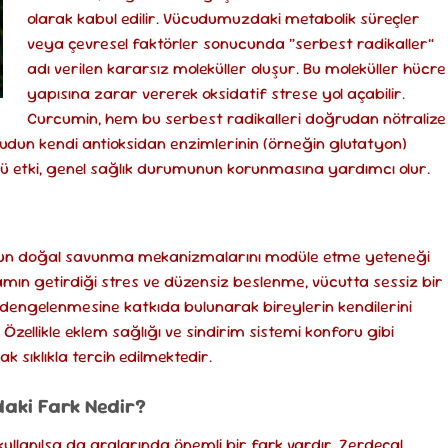
olarak kabul edilir. Vücudumuzdaki metabolik süreçler
veya çevresel faktörler sonucunda “serbest radikaller”
adı verilen kararsız moleküller oluşur. Bu moleküller hücre
yapısına zarar vererek oksidatif strese yol açabilir.
Curcumin, hem bu serbest radikalleri doğrudan nötralize
dun kendi antioksidan enzimlerinin (örneğin glutatyon)
yönlü etki, genel sağlık durumunun korunmasına yardımcı olur.
cudun doğal savunma mekanizmalarını modüle etme yeteneği
ın getirdiği stres ve düzensiz beslenme, vücutta sessiz bir
 dengelenmesine katkıda bulunarak bireylerin kendilerini
Özellikle eklem sağlığı ve sindirim sistemi konforu gibi
ak sıklıkla tercih edilmektedir.
aki Fark Nedir?
 kullanılsa da aralarında önemli bir fark vardır. Zerdeçal,