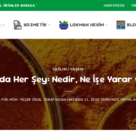
HAKKIMIZDA
MA
AL ÜRÜNLER BURADA."
A
KOZMETIK
LOKMAN HEKIM
BL
SAĞLIKLI YAŞAM
 Her Şey: Nedir, Ne İşe Yarar ve
R.YÜK.MÜH. YAŞAR ÖNAL
TARAFINDAN
HAZIRAN 23, 2026
TARIHINDE YAYINLA