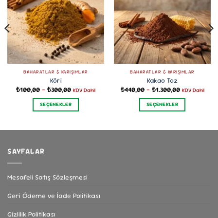
BAHARATLAR & KARIŞIMLAR
BAHARATLAR & KARIŞIMLAR
Köri
Kakao Toz
Fiyat
Fiyat
₺
100,00
–
₺
300,00
₺
440,00
–
₺
1.300,00
KDV Dahil
KDV Dahil
aralığı:
aralığı:
₺100,00
₺440,00
SEÇENEKLER
SEÇENEKLER
-
-
₺300,00
₺1.300,00
Bu
Bu
ürünün
ürünün
birden
birden
fazla
fazla
SAYFALAR
varyasyonu
varyasyonu
var.
var.
Seçenekler
Seçenekler
Mesafeli Satış Sözleşmesi
ürün
ürün
Geri Ödeme ve İade Politikası
sayfasından
sayfasından
seçilebilir
seçilebilir
Gizlilik Politikası