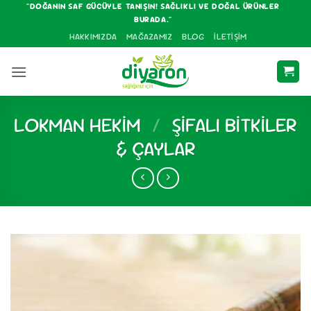
İçeriğe
"DOĞANIN SAF GÜCÜYLE TANIŞIN! SAĞLIKLI VE DOĞAL ÜRÜNLER
BURADA."
atla
HAKKIMIZDA
MAĞAZAMIZ
BLOG
İLETIŞIM
LOKMAN HEKIM
/
ŞIFALI BITKILER
& ÇAYLAR