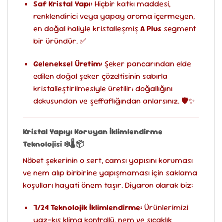
Saf Kristal Yapı:
Hiçbir katkı maddesi,
renklendirici veya yapay aroma içermeyen,
en doğal haliyle kristalleşmiş
A Plus
segment
bir üründür. ✅
Geleneksel Üretim:
Şeker pancarından elde
edilen doğal şeker çözeltisinin sabırla
kristalleştirilmesiyle üretilir; doğallığını
dokusundan ve şeffaflığından anlarsınız. 🛡️✨
Kristal Yapıyı Koruyan İklimlendirme
Teknolojisi
❄️🌡️📦
Nöbet şekerinin o sert, camsı yapısını koruması
ve nem alıp birbirine yapışmaması için saklama
koşulları hayati önem taşır. Diyaron olarak biz;
7/24 Teknolojik İklimlendirme:
Ürünlerimizi
yaz-kış klima kontrollü, nem ve sıcaklık