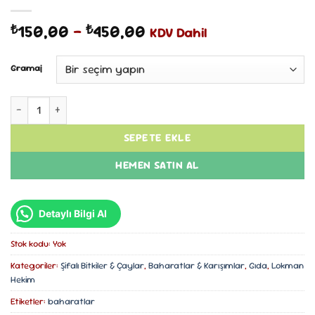
Fiyat
150,00
–
450,00
₺
₺
KDV Dahil
aralığı:
₺150,00
Gramaj
-
₺450,00
Nöbet Şekeri adet
SEPETE EKLE
HEMEN SATIN AL
Detaylı Bilgi Al
Stok kodu:
Yok
Kategoriler:
Şifalı Bitkiler & Çaylar
,
Baharatlar & Karışımlar
,
Gıda
,
Lokman
Hekim
Etiketler:
baharatlar