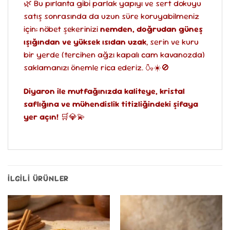
🌿 Bu pırlanta gibi parlak yapıyı ve sert dokuyu
satış sonrasında da uzun süre koruyabilmeniz
için; nöbet şekerinizi
nemden, doğrudan güneş
ışığından ve yüksek ısıdan uzak
, serin ve kuru
bir yerde (tercihen ağzı kapalı cam kavanozda)
saklamanızı önemle rica ederiz. 🍶☀️🚫
Diyaron ile mutfağınızda kaliteye, kristal
saflığına ve mühendislik titizliğindeki şifaya
yer açın!
🛒💎💫
İLGILI ÜRÜNLER