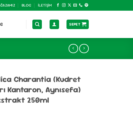
ĞAZAMIZ
BLOG
İLETIŞIM
OG
SEPET
ca Charantia (Kudret
arı Kantaron, Aynısefa)
Ekstrakt 250ml
udret Narı, Zencefil, Sarı Kantaron, Aynısefa) Karışık Bitkisel Ek