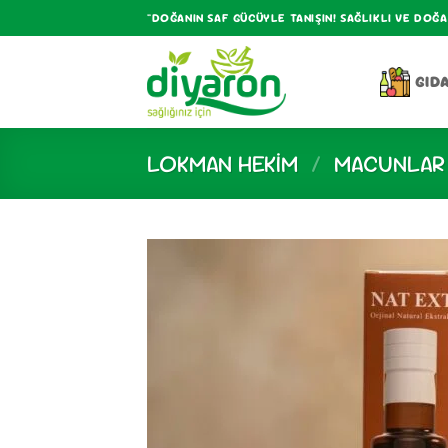
İçeriğe
"DOĞANIN SAF GÜCÜYLE TANIŞIN! SAĞLIKLI VE DOĞ
atla
GID
LOKMAN HEKIM
/
MACUNLAR 