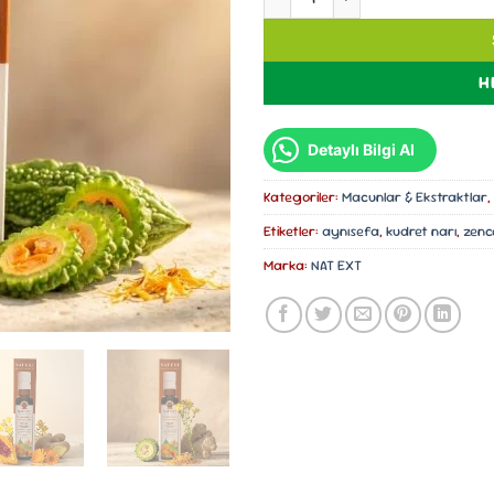
H
Detaylı Bilgi Al
Kategoriler:
Macunlar & Ekstraktlar
,
Etiketler:
aynısefa
,
kudret narı
,
zence
Marka:
NAT EXT