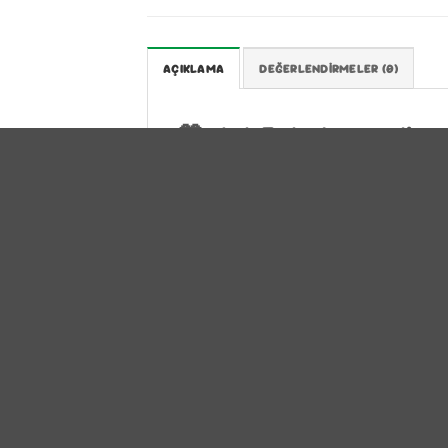
AÇIKLAMA
DEĞERLENDIRMELER (0)
🧡 Nat Ext Momordica C
Ekstraktı 250 ml ile M
Yemeklerden sonra midenizde hissett
kalitenizi mi düşürüyor? Sindirim si
yerine rahat bir nefes almak mı istiy
Kudret Narı Zencefil Sarı Kantaron A
emilimli sıvı formu sayesinde mide m
kazandırır! 🛡️🌾
🧡 Neden Bu Ürünü Terc
5 Güçlü Bileşenin Sıvı Sinerjisi:
💧