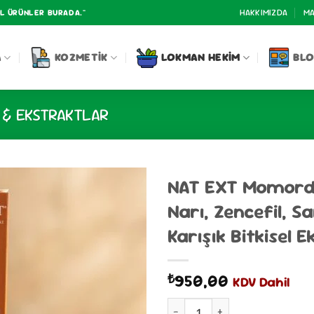
HAKKIMIZDA
MA
AL ÜRÜNLER BURADA."
A
KOZMETIK
LOKMAN HEKIM
BL
& EKSTRAKTLAR
NAT EXT Momordi
Narı, Zencefil, S
Karışık Bitkisel 
950,00
₺
KDV Dahil
NAT EXT Momordica Charantia (K