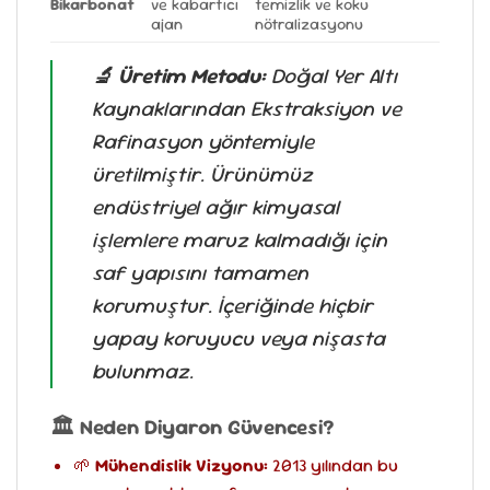
Bikarbonat
ve kabartıcı
temizlik ve koku
ajan
nötralizasyonu
🔬 Üretim Metodu:
Doğal Yer Altı
Kaynaklarından Ekstraksiyon ve
Rafinasyon yöntemiyle
üretilmiştir. Ürünümüz
endüstriyel ağır kimyasal
işlemlere maruz kalmadığı için
saf yapısını tamamen
korumuştur. İçeriğinde hiçbir
yapay koruyucu veya nişasta
bulunmaz.
🏛️ Neden Diyaron Güvencesi?
🌱
Mühendislik Vizyonu:
2013 yılından bu