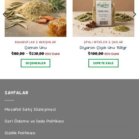
BAHARATLAR & KARIŞIMLAR
ŞIFALI BITKILER & ÇAYLAR
Çemen Unu
Diyaron Çiçek Unu 150gr
Fiyat
₺
80,00
–
₺
230,00
₺
100,00
KDV Dahil
KDV Dahil
aralığı:
₺80,00
SEÇENEKLER
SEPETE EKLE
-
₺230,00
Bu
ürünün
birden
fazla
SAYFALAR
varyasyonu
var.
Seçenekler
Mesafeli Satış Sözleşmesi
ürün
Geri Ödeme ve İade Politikası
sayfasından
seçilebilir
Gizlilik Politikası