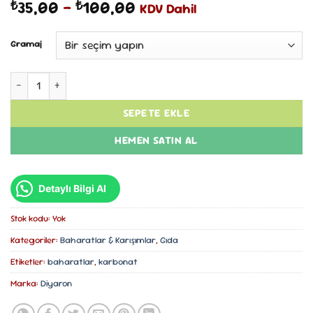
Fiyat
35,00
–
100,00
₺
₺
KDV Dahil
aralığı:
₺35,00
Gramaj
-
₺100,00
Karbonat adet
SEPETE EKLE
HEMEN SATIN AL
Detaylı Bilgi Al
Stok kodu:
Yok
Kategoriler:
Baharatlar & Karışımlar
,
Gıda
Etiketler:
baharatlar
,
karbonat
Marka:
Diyaron