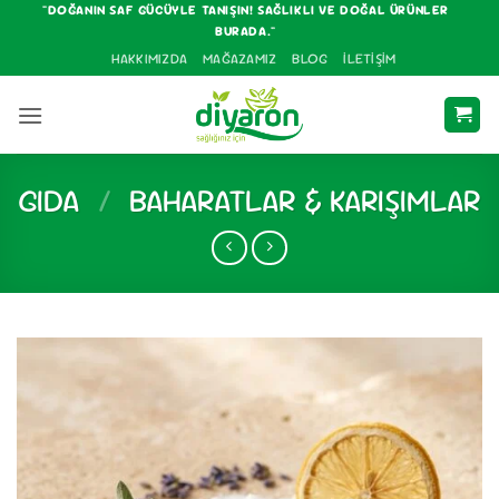
İçeriğe
"DOĞANIN SAF GÜCÜYLE TANIŞIN! SAĞLIKLI VE DOĞAL ÜRÜNLER
BURADA."
atla
HAKKIMIZDA
MAĞAZAMIZ
BLOG
İLETIŞIM
GIDA
/
BAHARATLAR & KARIŞIMLAR