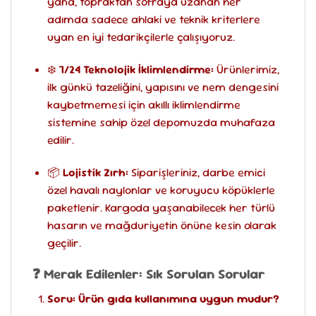
yana, topraktan sofraya uzanan her
adımda sadece ahlaki ve teknik kriterlere
uyan en iyi tedarikçilerle çalışıyoruz.
❄️
7/24 Teknolojik İklimlendirme:
Ürünlerimiz,
ilk günkü tazeliğini, yapısını ve nem dengesini
kaybetmemesi için akıllı iklimlendirme
sistemine sahip özel depomuzda muhafaza
edilir.
📦
Lojistik Zırh:
Siparişleriniz, darbe emici
özel havalı naylonlar ve koruyucu köpüklerle
paketlenir. Kargoda yaşanabilecek her türlü
hasarın ve mağduriyetin önüne kesin olarak
geçilir.
❓ Merak Edilenler: Sık Sorulan Sorular
Soru: Ürün gıda kullanımına uygun mudur?