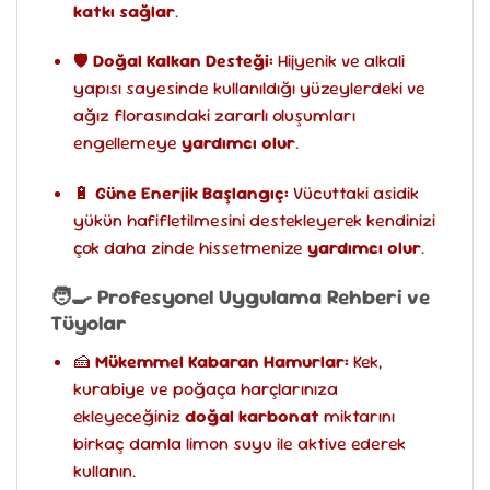
katkı sağlar
.
🛡️
Doğal Kalkan Desteği:
Hijyenik ve alkali
yapısı sayesinde kullanıldığı yüzeylerdeki ve
ağız florasındaki zararlı oluşumları
engellemeye
yardımcı olur
.
🔋
Güne Enerjik Başlangıç:
Vücuttaki asidik
yükün hafifletilmesini destekleyerek kendinizi
çok daha zinde hissetmenize
yardımcı olur
.
🧑‍🍳 Profesyonel Uygulama Rehberi ve
Tüyolar
🍰
Mükemmel Kabaran Hamurlar:
Kek,
kurabiye ve poğaça harçlarınıza
ekleyeceğiniz
doğal karbonat
miktarını
birkaç damla limon suyu ile aktive ederek
kullanın.