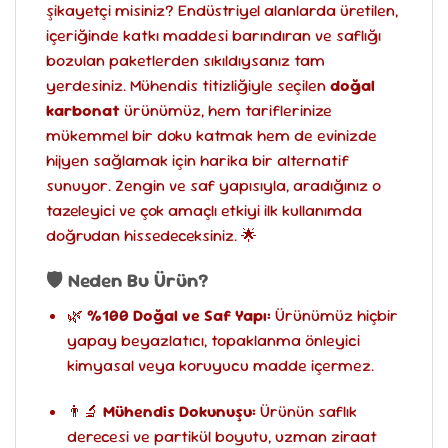
şikayetçi misiniz? Endüstriyel alanlarda üretilen,
içeriğinde katkı maddesi barındıran ve saflığı
bozulan paketlerden sıkıldıysanız tam
yerdesiniz. Mühendis titizliğiyle seçilen
doğal
karbonat
ürünümüz, hem tariflerinize
mükemmel bir doku katmak hem de evinizde
hijyen sağlamak için harika bir alternatif
sunuyor. Zengin ve saf yapısıyla, aradığınız o
tazeleyici ve çok amaçlı etkiyi ilk kullanımda
doğrudan hissedeceksiniz. 🌟
🛡️ Neden Bu Ürün?
🌿
%100 Doğal ve Saf Yapı:
Ürünümüz hiçbir
yapay beyazlatıcı, topaklanma önleyici
kimyasal veya koruyucu madde içermez.
👨‍🔬
Mühendis Dokunuşu:
Ürünün saflık
derecesi ve partikül boyutu, uzman ziraat