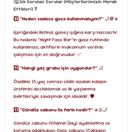
🤔 Sık Sorulan Sorular (Müşterilerimizin Merak
Ettikleri) ❓
1️⃣ “Neden sadece gece kullanmalıyım?”
🌙🚫☀️
İçeriğindeki Retinol, güneş ışığına karşı hassastır.
Bu nedenle “Night Face Bar”ın gece rutininde
kullanılması, aktiflerin maksimum verimle
çalışması için en doğrusudur. ✅
2️⃣ “Hangi yaş grubu için uygundur?”
📐
Özellikle 25 yaş sonrası cildin azalan kolajen
üretimini desteklemek ve ilk yaşlanma
belirtileriyle savaşmak için idealdir. 🛡️
3️⃣ “Gündüz sabunu ile farkı nedir?”
☀️⚖️🌙
Gündüz sabunu (Vitamin Day) aydınlatma ve
koruma odaklıyken; Gece sabunu (Collagen