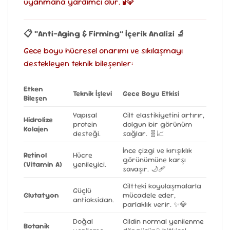
uyanmana yardımcı olur. 🧪💎
📋 “Anti-Aging & Firming” İçerik Analizi 🔬
Gece boyu hücresel onarımı ve sıkılaşmayı
destekleyen teknik bileşenler:
Etken
Teknik İşlevi
Gece Boyu Etkisi
Bileşen
Yapısal
Cilt elastikiyetini artırır,
Hidrolize
protein
dolgun bir görünüm
Kolajen
desteği.
sağlar. 🧬📈
İnce çizgi ve kırışıklık
Retinol
Hücre
görünümüne karşı
(Vitamin A)
yenileyici.
savaşır. 🌙🩹
Ciltteki koyulaşmalarla
Güçlü
Glutatyon
mücadele eder,
antioksidan.
parlaklık verir. ✨💎
Doğal
Cildin normal yenilenme
Botanik