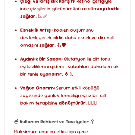
Çizgi ve Kırışıklık Karşıtı:
Retinol içeriğiyle
ince çizgilerin görünümünü azaltmaya
katkı
sağlar.
📉🩹
Esneklik Artışı:
Kolajen oluşumunu
destekleyerek cildin daha esnek ve dirençli
olmasını
sağlar.
💪🛡️
Aydınlık Bir Sabah:
Glutatyon ile cilt tonu
eşitsizliklerini giderir, sabahları daha berrak
bir tenle
uyandırır.
🌟🚿
Yoğun Onarım:
Serum etkili köpüğü
sayesinde günlük temizliği eşsiz bir cilt
bakım terapisine
dönüştürür.
🧖‍♀️✨
🥣 Kullanım Rehberi ve Tavsiyeler 🥄
Maksimum onarım etkisi için gece