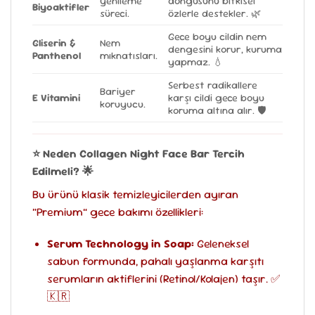
yenileme
döngüsünü bitkisel
Biyoaktifler
süreci.
özlerle destekler. 🌿
Gece boyu cildin nem
Gliserin &
Nem
dengesini korur, kuruma
Panthenol
mıknatısları.
yapmaz. 💧
Serbest radikallere
Bariyer
E Vitamini
karşı cildi gece boyu
koruyucu.
koruma altına alır. 🛡️
⭐ Neden Collagen Night Face Bar Tercih
Edilmeli? 🌟
Bu ürünü klasik temizleyicilerden ayıran
“Premium” gece bakımı özellikleri:
Serum Technology in Soap:
Geleneksel
sabun formunda, pahalı yaşlanma karşıtı
serumların aktiflerini (Retinol/Kolajen) taşır. ✅
🇰🇷