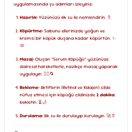
uygulamasında şu adımları izleyiniz:
Hazırlık:
Yüzünüzü ılık su ile nemlendirin. 🚿
Köpürtme:
Sabunu ellerinizde yoğun ve
kremsi bir köpük oluşana kadar köpürtün. ✨
🧼
Masaj:
Oluşan “Serum Köpüğü” yüzünüze
dairesel hareketlerle, nazikçe masaj yaparak
uygulayın. 💆‍♂️🌀
Bekleme:
Aktiflerin (Retinol ve Kolajen) cilde
nüfuz etmesi için köpüğü cildinizde
2 dakika
bekletin. ⏳🌙
Durulama:
Ilık su ile durulayıp kurulayın. 🚀🚿