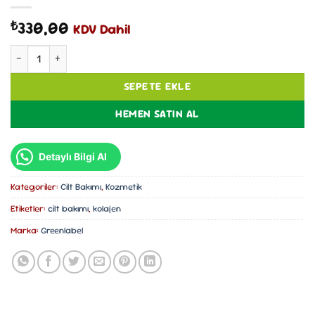
330,00
₺
KDV Dahil
Greenlabel Korean Serum Soap: Collagen Night Face Bar adet
SEPETE EKLE
HEMEN SATIN AL
Detaylı Bilgi Al
Kategoriler:
Cilt Bakımı
,
Kozmetik
Etiketler:
cilt bakımı
,
kolajen
Marka:
Greenlabel