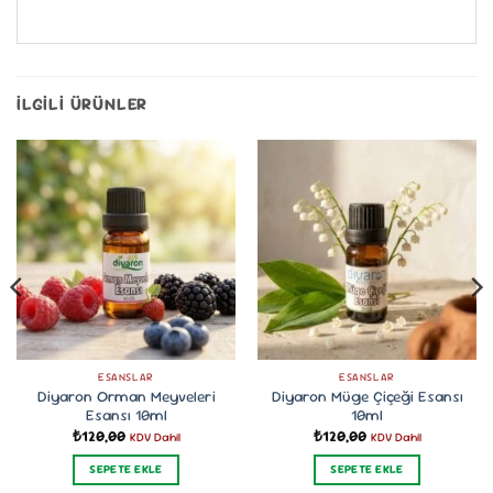
İLGILI ÜRÜNLER
ESANSLAR
ESANSLAR
Diyaron Orman Meyveleri
Diyaron Müge Çiçeği Esansı
Esansı 10ml
10ml
₺
120,00
₺
120,00
KDV Dahil
KDV Dahil
SEPETE EKLE
SEPETE EKLE