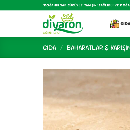
İçeriğe
"DOĞANIN SAF GÜCÜYLE TANIŞIN! SAĞLIKLI VE DOĞ
atla
GID
GIDA
/
BAHARATLAR & KARIŞI