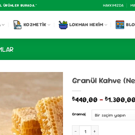
HAKKIMIZDA
MA
AL ÜRÜNLER BURADA."
A
KOZMETIK
LOKMAN HEKIM
BL
MLAR
Granül Kahve (Ne
440,00
–
1.300,0
₺
₺
Gramaj
Granül Kahve (Nescafe Gold) a