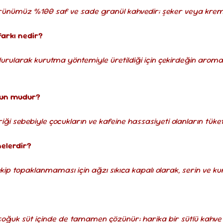
, ürünümüz %100 saf ve sade granül kahvedir; şeker veya kre
farkı nedir?
ondurularak kurutma yöntemiyle üretildiği için çekirdeğin arom
gun mudur?
riği sebebiyle çocukların ve kafeine hassasiyeti olanların tük
nelerdir?
ip topaklanmaması için ağzı sıkıca kapalı olarak, serin ve k
 soğuk süt içinde de tamamen çözünür; harika bir sütlü kahve