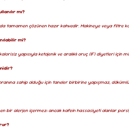
llanılır mı?
uda tamamen çözünen hazır kahvedir. Makineye veya filtre k
nılabilir mi?
alorisiz yapısıyla ketojenik ve aralıklı oruç (IF) diyetleri için
midir?
oranına sahip olduğu için taneler birbirine yapışmaz, dökümlü
nen bir alerjen içermez; ancak kafein hassasiyeti olanlar pors
orur?