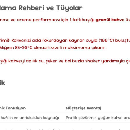
ulama Rehberi ve Tüyolar
ünme ve aroma performansı için 1 tatlı kaşığı
granül kahve
üz
imi):
Kahvenizi asla fokurdayan kaynar suyla (100°C) buluşt
klığının 85-90°C olması lezzeti maksimuma çıkarır.
aşığı kahveyi az ılık su, şeker ve bol buzla shaker yardımıyla ç
ik
nik Fonksiyon
Müşteriye Avantaj
 kafein ve antioksidan kaynağı
Pratik çözünme, yoğun kahve aro