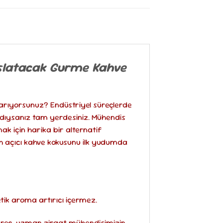
şlatacak Gurme Kahve
 arıyorsunuz? Endüstriyel süreçlerde
ldıysanız tam yerdesiniz. Mühendis
ak için harika bir alternatif
ah açıcı kahve kokusunu ilk yudumda
ik aroma artırıcı içermez.
üreç, uzman ziraat mühendisimizin