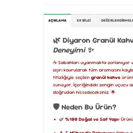
AÇIKLAMA
EK BILGI
DEĞERLENDIRMELE
🌿 Diyaron Granül Kah
Deneyimi ✨
☕ Sabahları uyanmakta zorlanıyor ve
aşırı kavrularak tüm aromasını kaybe
titizliğiyle seçilen
granül kahve
ürünü
sunuyor. İçeriğindeki zengin uçucu a
doğrudan hissedeceksiniz. 🌟
🛡️ Neden Bu Ürün?
🌿
%100 Doğal ve Saf Yapı:
Ürünü
👨‍🔬
Mühendis Dokunuşu:
Kahve ç