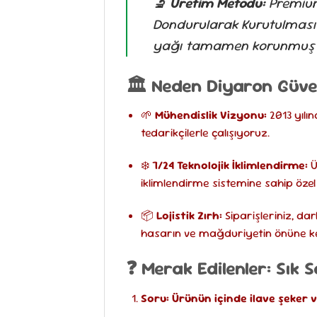
🔬 Üretim Metodu:
Premium 
Dondurularak Kurutulması (
yağı tamamen korunmuştu
🏛️ Neden Diyaron Güve
🌱
Mühendislik Vizyonu:
2013 yılı
tedarikçilerle çalışıyoruz.
❄️
7/24 Teknolojik İklimlendirme:
Ü
iklimlendirme sistemine sahip öz
📦
Lojistik Zırh:
Siparişleriniz, da
hasarın ve mağduriyetin önüne kes
❓ Merak Edilenler: Sık 
Soru: Ürünün içinde ilave şeker 