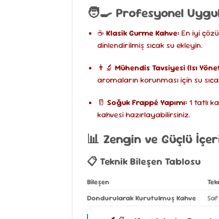
🧑‍🍳 Profesyonel Uyg
☕
Klasik Gurme Kahve:
En iyi çöz
dinlendirilmiş sıcak su ekleyin.
👨‍🔬
Mühendis Tavsiyesi (Isı Yönet
aromaların korunması için su sıca
🥛
Soğuk Frappé Yapımı:
1 tatlı k
kahvesi hazırlayabilirsiniz.
📊 Zengin ve Güçlü İçer
📋 Teknik Bileşen Tablosu
Bileşen
Tek
Dondurularak Kurutulmuş Kahve
Saf