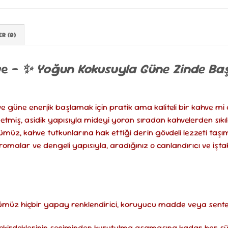
R (0)
ve –
✨ Yoğun Kokusuyla Güne Zinde Ba
 güne enerjik başlamak için pratik ama kaliteli bir kahve mi
tmiş, asidik yapısıyla mideyi yoran sıradan kahvelerden sıkı
müz, kahve tutkunlarına hak ettiği derin gövdeli lezzeti taşım
romalar ve dengeli yapısıyla, aradığınız o canlandırıcı ve işt
müz hiçbir yapay renklendirici, koruyucu madde veya sentet
ekirdeklerinin seçiminden kurutulma aşamasına kadar her s