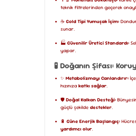
teknik filtrelerinden geçerek onayl
☕
Gold Tipi Yumuşak İçim:
Donduru
sunar.
🏭
Güvenilir Üretici Standardı:
Sek
yapar.
🧪 Doğanın Şifası: Koru
✨
Metabolizmayı Canlandırır:
İçe
hızınıza
katkı sağlar
.
🛡️
Doğal Kalkan Desteği:
Bünyesin
güçlü şekilde
destekler
.
🔋
Güne Enerjik Başlangıç:
Hücres
yardımcı olur
.