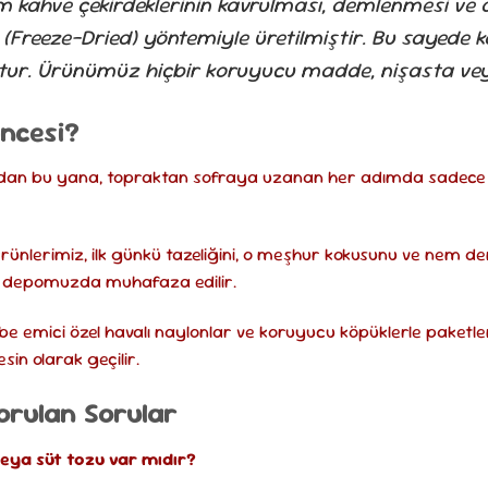
kahve çekirdeklerinin kavrulması, demlenmesi ve ard
Freeze-Dried) yöntemiyle üretilmiştir. Bu sayede ka
r. Ürünümüz hiçbir koruyucu madde, nişasta vey
ncesi?
ndan bu yana, topraktan sofraya uzanan her adımda sadece ahl
rünlerimiz, ilk günkü tazeliğini, o meşhur kokusunu ve nem den
el depomuzda muhafaza edilir.
rbe emici özel havalı naylonlar ve koruyucu köpüklerle paketl
in olarak geçilir.
Sorulan Sorular
veya süt tozu var mıdır?