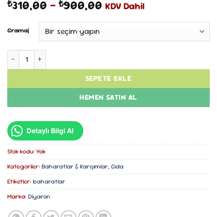
Fiyat
310,00
–
900,00
₺
₺
KDV Dahil
aralığı:
₺310,00
Gramaj
-
₺900,00
Arap Sakızı (Akasya Gamı) adet
SEPETE EKLE
HEMEN SATIN AL
Detaylı Bilgi Al
Stok kodu:
Yok
Kategoriler:
Baharatlar & Karışımlar
,
Gıda
Etiketler:
baharatlar
Marka:
Diyaron