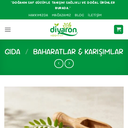
İçeriğe
"DOĞANIN SAF GÜCÜYLE TANIŞIN! SAĞLIKLI VE DOĞAL ÜRÜNLER
BURADA."
atla
HAKKIMIZDA
MAĞAZAMIZ
BLOG
İLETIŞIM
GIDA
/
BAHARATLAR & KARIŞIMLAR