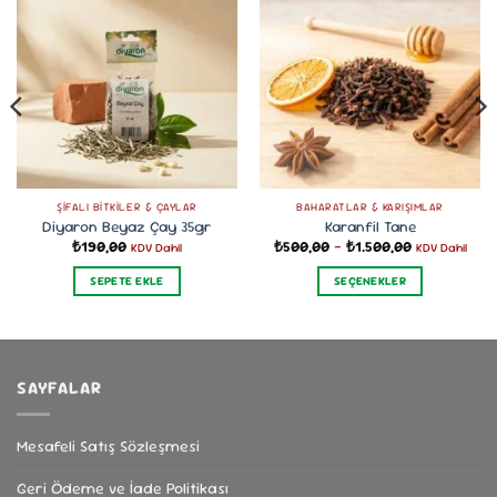
ŞIFALI BITKILER & ÇAYLAR
BAHARATLAR & KARIŞIMLAR
Diyaron Beyaz Çay 35gr
Karanfil Tane
Fiyat
₺
190,00
₺
500,00
–
₺
1.500,00
KDV Dahil
KDV Dahil
aralığı:
₺500,00
SEPETE EKLE
SEÇENEKLER
-
₺1.500,00
Bu
ürünün
birden
fazla
SAYFALAR
varyasyonu
var.
Seçenekler
Mesafeli Satış Sözleşmesi
ürün
Geri Ödeme ve İade Politikası
sayfasından