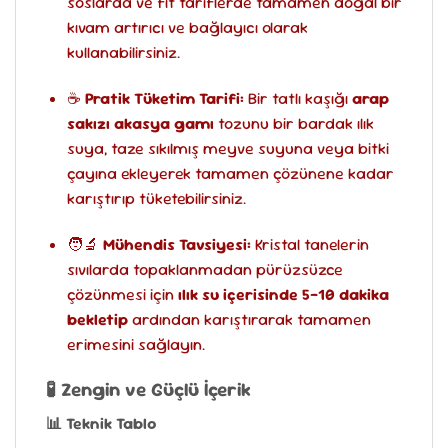
soslarda ve fit tariflerde tamamen doğal bir
kıvam artırıcı ve bağlayıcı olarak
kullanabilirsiniz.
☕
Pratik Tüketim Tarifi:
Bir tatlı kaşığı
arap
sakızı akasya gamı
tozunu bir bardak ılık
suya, taze sıkılmış meyve suyuna veya bitki
çayına ekleyerek tamamen çözünene kadar
karıştırıp tüketebilirsiniz.
🧑‍🔬
Mühendis Tavsiyesi:
Kristal tanelerin
sıvılarda topaklanmadan pürüzsüzce
çözünmesi için
ılık su içerisinde 5-10 dakika
bekletip
ardından karıştırarak tamamen
erimesini sağlayın.
🧪 Zengin ve Güçlü İçerik
📊 Teknik Tablo