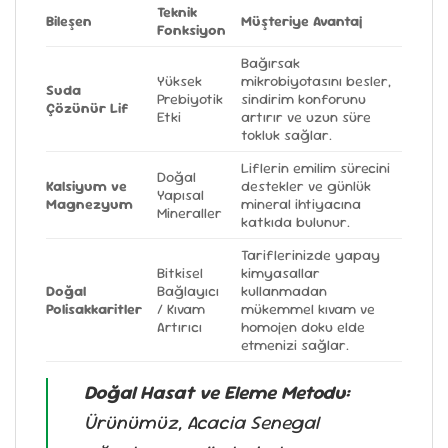
Teknik
Bileşen
Müşteriye Avantaj
Fonksiyon
Bağırsak
Yüksek
mikrobiyotasını besler,
Suda
Prebiyotik
sindirim konforunu
Çözünür Lif
Etki
artırır ve uzun süre
tokluk sağlar.
Liflerin emilim sürecini
Doğal
Kalsiyum ve
destekler ve günlük
Yapısal
Magnezyum
mineral ihtiyacına
Mineraller
katkıda bulunur.
Tariflerinizde yapay
Bitkisel
kimyasallar
Doğal
Bağlayıcı
kullanmadan
Polisakkaritler
/ Kıvam
mükemmel kıvam ve
Artırıcı
homojen doku elde
etmenizi sağlar.
Doğal Hasat ve Eleme Metodu:
Ürünümüz, Acacia Senegal