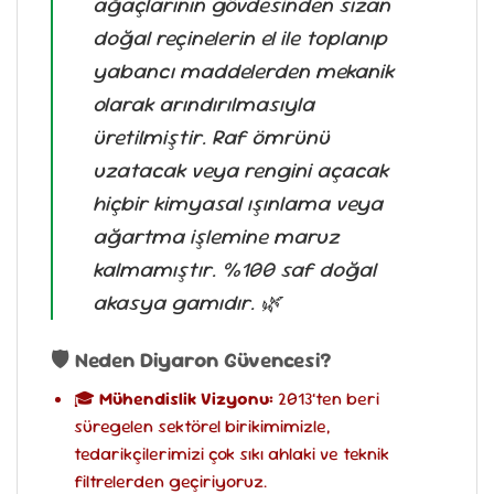
ağaçlarının gövdesinden sızan
doğal reçinelerin el ile toplanıp
yabancı maddelerden mekanik
olarak arındırılmasıyla
üretilmiştir. Raf ömrünü
uzatacak veya rengini açacak
hiçbir kimyasal ışınlama veya
ağartma işlemine maruz
kalmamıştır. %100 saf doğal
akasya gamıdır. 🌿
🛡️ Neden Diyaron Güvencesi?
🎓
Mühendislik Vizyonu:
2013’ten beri
süregelen sektörel birikimimizle,
tedarikçilerimizi çok sıkı ahlaki ve teknik
filtrelerden geçiriyoruz.