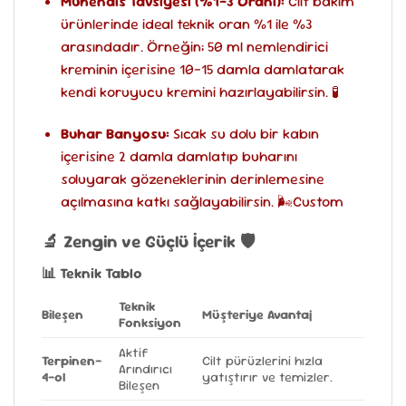
Mühendis Tavsiyesi (%1-3 Oranı):
Cilt bakım
ürünlerinde ideal teknik oran %1 ile %3
arasındadır. Örneğin; 50 ml nemlendirici
kreminin içerisine 10-15 damla damlatarak
kendi koruyucu kremini hazırlayabilirsin. 🧪
Buhar Banyosu:
Sıcak su dolu bir kabın
içerisine 2 damla damlatıp buharını
soluyarak gözeneklerinin derinlemesine
açılmasına katkı sağlayabilirsin. 🌬Custom
🔬 Zengin ve Güçlü İçerik 🛡️
📊 Teknik Tablo
Teknik
Bileşen
Müşteriye Avantaj
Fonksiyon
Aktif
Terpinen-
Cilt pürüzlerini hızla
Arındırıcı
4-ol
yatıştırır ve temizler.
Bileşen