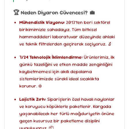
🏆 Neden Diyaron Güvencesi? 💼
Mühendislik Vizyonu:
2013’ten beri sektörel
birikimimizle sahadayız. Tüm bitkisel
hammaddeleri laboratuvar düzeyinde ahlaki
ve teknik filtrelerden geçirerek seçiyoruz. 🔬
7/24 Teknolojik İklimlendirme:
Ürünlerimiz, ilk
günkü tazeliğini ve etken madde zenginliğini
kaybetmemesi için akıllı depolama
sistemlerimizde sürekli ideal sıcaklıkta
korunur. ❄️
Lojistik Zırh:
Siparişlerin özel havalı naylonlar
ve koruyucu köpüklerle paketlenir. Kargoda
yaşanabilecek her türlü mağduriyetin önüne
geçen kusursuz bir paketleme disiplini
uyguluyoruz. 📦