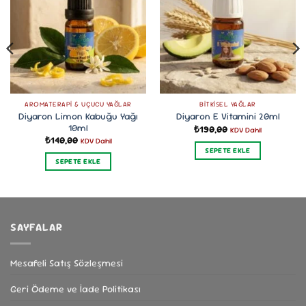
AROMATERAPI & UÇUCU YAĞLAR
BITKISEL YAĞLAR
Diyaron Limon Kabuğu Yağı
Diyaron E Vitamini 20ml
10ml
₺
190,00
KDV Dahil
₺
140,00
KDV Dahil
SEPETE EKLE
SEPETE EKLE
SAYFALAR
Mesafeli Satış Sözleşmesi
Geri Ödeme ve İade Politikası