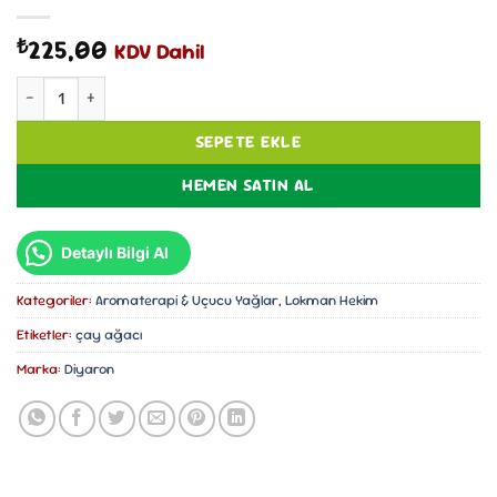
225,00
₺
KDV Dahil
Diyaron Çay Ağacı Yağı 10ml adet
SEPETE EKLE
HEMEN SATIN AL
Detaylı Bilgi Al
Kategoriler:
Aromaterapi & Uçucu Yağlar
,
Lokman Hekim
Etiketler:
çay ağacı
Marka:
Diyaron