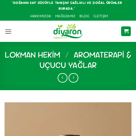
İçeriğe
"DOĞANIN SAF GÜCÜYLE TANIŞIN! SAĞLIKLI VE DOĞAL ÜRÜNLER
BURADA."
atla
HAKKIMIZDA
MAĞAZAMIZ
BLOG
İLETIŞIM
LOKMAN HEKIM
/
AROMATERAPI &
UÇUCU YAĞLAR