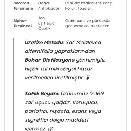
Gamma-
Doğal
Cildi dış radikallere karşı
Terpinene
Antioksidan
korur, tazeler.
Ton
Alpha-
Cildin canlı ve pürüzsüz
Eşitleyici
Terpineol
görünmesini destekler.
Özellik
Üretim Metodu:
Saf
Melaleuca
alternifolia
yapraklarından
Buhar Distilasyonu
yöntemiyle,
hiçbir ısıl mikrobiyal hasar
verilmeden üretilmiştir. 🧪
Saflık Beyanı:
Ürünümüz %100
saf uçucu yağdır. Koruyucu,
parlatıcı, nişasta, esans veya
seyreltici dolgu maddesi
içermez. 🌿