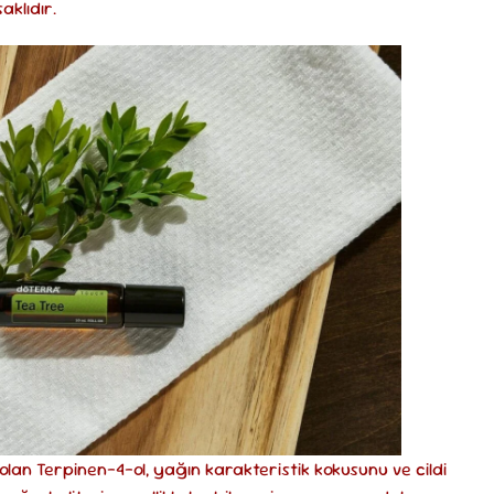
aklıdır.
 olan Terpinen-4-ol, yağın karakteristik kokusunu ve cildi