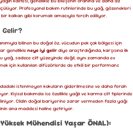
 yağın kalitesi, genellikle bu bileşenin oranına ve daha az
ölçülüyor. Profesyonel bakım rutinlerinde bu yağ, gözenekleri
ı bir kalkan gibi korumak amacıyla tercih ediliyor.
 Gelir?
nımıyla bilinen bu doğal öz, vücudun pek çok bölgesi için
lar genellikle
neye iyi gelir
diye araştırdığında, karşısına ilk
. Bu yağ, sadece cilt yüzeyinde değil, aynı zamanda ev
ek için kullanılan difüzörlerde de etkili bir performans
, odadaki istenmeyen kokuların giderilmesine ve daha ferah
r. Kişisel bakımda ise özellikle yağlı ve karma cilt tiplerinde
liniyor. Cildin doğal bariyerine zarar vermeden fazla yağı
linin ana maddesi haline getiriyor.
Yüksek Mühendisi Yaşar ÖNAL):