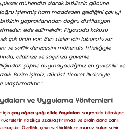
t yüksek mühendisi olarak bitkilerin gücüne
doğru işlenmiş ham maddeden geldiğini çok iyi
 bitkinin yapraklarından doğru distilasyon
betmeden elde edilmelidir. Piyasada kokusu
k çok ürün var. Ben sizler için laboratuvar
ını ve saflık derecesini mühendis titizliğiyle
tında, cildinize ve saçınıza güvenle
llığından şüphe duymayacağınız en güvenilir ve
adık. Bizim işimiz, dürüst ticaret ilkeleriyle
e ulaştırmaktır.”
aydaları ve Uygulama Yöntemleri
r için
çay ağacı yağı cilde faydaları
saymakla bitmiyor.
 hücrelerin nazikçe uzaklaştırılması ve cildin daha canlı
açıdır. Özellikle çevresel kirliliklere maruz kalan şehir