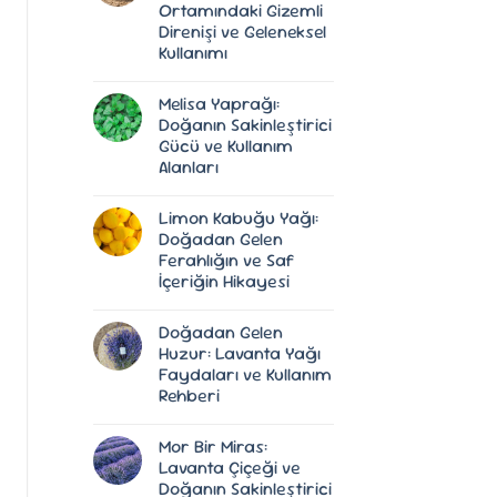
Ortamındaki Gizemli
Direnişi ve Geleneksel
Kullanımı
Yorum
yok
Melisa Yaprağı:
Meryem
Ana
Doğanın Sakinleştirici
Eli
Gücü ve Kullanım
Otu:
Doğanın
Alanları
Çöl
Ortamındaki
Yorum
Gizemli
yok
Limon Kabuğu Yağı:
Melisa
Direnişi
Yaprağı:
ve
Doğadan Gelen
Doğanın
Geleneksel
Ferahlığın ve Saf
Sakinleştirici
Kullanımı
Gücü
İçeriğin Hikayesi
ve
Kullanım
Yorum
Alanları
yok
Doğadan Gelen
Limon
Kabuğu
Huzur: Lavanta Yağı
Yağı:
Faydaları ve Kullanım
Doğadan
Gelen
Rehberi
Ferahlığın
ve
Yorum
Saf
yok
Mor Bir Miras:
Doğadan
İçeriğin
Gelen
Hikayesi
Lavanta Çiçeği ve
Huzur:
Doğanın Sakinleştirici
Lavanta