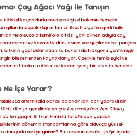
ma: Çay Ağacı Yağı ile Tanışın
u bitkisel kaynaklarla modern kişisel bakımın temelini
 yıllarda popülerliği artan ve Avustralya’nın yerli halkı
nılan Melaleuca alternifolia bitkisi, yani bilinen adıyla çay
aromaterapi ve kozmetik dünyasının vazgeçilmez bir parçası
ı
, bitkinin yapraklarından su buharı distilasyonu yöntemiyle
engin bileşenlerden kaynaklanıyor. Özellikle temizleyici ve
lardan cilt bakım rutinlerine kadar geniş bir alanda kendine
e Ne İşe Yarar?
aleuca alternifolia olarak adlandırılan, dar yapraklı bir
 türü, dünya genelinde en çok Avustralya’nın Yeni Güney
ıllarda kimyager Arthur Penfold tarafından yapılan
elliklerinin dönemin standartlarına göre oldukça yüksek
ern dünyada
ne işe yarar
? Bu sorunun cevabı, yağın içinde