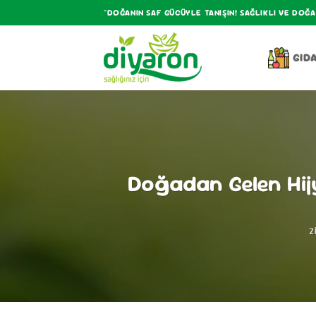
İçeriğe
"DOĞANIN SAF GÜCÜYLE TANIŞIN! SAĞLIKLI VE DOĞ
atla
GID
Doğadan Gelen Hij
Z