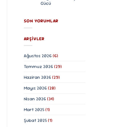
Yağı
Gücü
Faydaları
ve
Yorum
Kullanım
yok
Mor
Rehberi
SON YORUMLAR
Bir
Miras:
Lavanta
Çiçeği
ve
ARŞIVLER
Doğanın
Sakinleştirici
Gücü
Ağustos 2026
(6)
Temmuz 2026
(29)
Haziran 2026
(29)
Mayıs 2026
(28)
Nisan 2026
(34)
Mart 2025
(1)
Şubat 2025
(1)