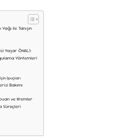
ağı ile Tanışın
si Yaşar ÖNAL):
ygulama Yöntemleri
İçin İpuçları
risi Bakımı
mpuan ve Kremler
 Süreçleri