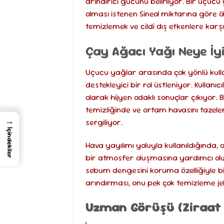
arındırıcı gücünü belirliyor. Bir uçucu
olması istenen Sineol miktarına göre 
temizlemek ve cildi dış etkenlere karş
Çay Ağacı Yağı Neye İyi
Uçucu yağlar arasında çok yönlü kulla
destekleyici bir rol üstleniyor. Kullanıcı
olarak hijyen odaklı sonuçlar çıkıyor
temizliğinde ve ortam havasını tazelem
→
sergiliyor.
İçindekiler
Hava yayılımı yoluyla kullanıldığında
bir atmosfer oluşmasına yardımcı oluyo
sebum dengesini koruma özelliğiyle bi
arındırması, onu pek çok temizleme je
Uzman Görüşü (Ziraat 