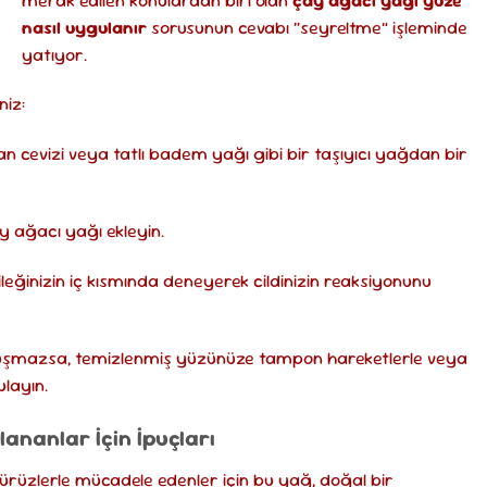
merak edilen konulardan biri olan
çay ağacı yağı yüze
nasıl uygulanır
sorusunun cevabı “seyreltme” işleminde
yatıyor.
niz:
an cevizi veya tatlı badem yağı gibi bir taşıyıcı yağdan bir
y ağacı yağı ekleyin.
ileğinizin iç kısmında deneyerek cildinizin reaksiyonunu
luşmazsa, temizlenmiş yüzünüze tampon hareketlerle veya
layın.
llananlar İçin İpuçları
pürüzlerle mücadele edenler için bu yağ, doğal bir