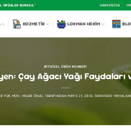
HAKKIMIZDA
MA
AL ÜRÜNLER BURADA."
A
KOZMETIK
LOKMAN HEKIM
BL
BITKISEL ÜRÜN REHBERI
yen: Çay Ağacı Yağı Faydaları v
IR.YÜK.MÜH. YAŞAR ÖNAL
TARAFINDAN
MAYIS 21, 2026
TARIHINDE YAYINLAN